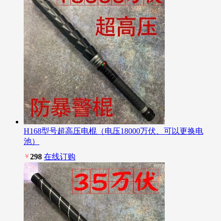
H168型号超高压电棍（电压18000万伏、可以更换电
池）
￥
298
在线订购