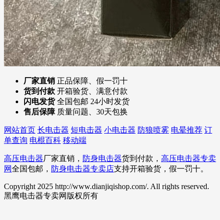
厂家直销
正品保障、假一罚十
货到付款
开箱验货、满意付款
闪电发货
全国包邮 24小时发货
售后保障
质量问题、30天包换
网站首页
长电击器
短电击器
小电击器
防狼喷雾
电晕推荐
订
单查询
电棍百科
移动端
高压电击器
厂家直销，
防身电击器
货到付款，
高压电击器专卖
网
全国包邮，
防身电击器专卖店
支持开箱验货，假一罚十。
Copyright 2025 http://www.dianjiqishop.com/. All rights reserved.
黑鹰电击器专卖网版权所有