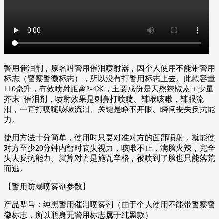
警用催泪剂，原名叫警用催泪喷射器，因个人使用不能带警用
标志（警察警徽标志），所以没有打警用标志上去。此款容量
110毫升，有效喷射距离2-4米，主要成份是天然辣椒素＋少量
芥末+催泪剂，喷射效果是刺鼻打喷嚏、辣喉咳嗽，辣眼流
泪，一直打喷嚏咳嗽流泪、关键是睁不开眼、瞬间丧失反抗能
力。
使用方法十分简单，使用时只要对准对方的面部喷射，就能使
对方至少20分钟内暂时丧失视力，咳嗽不止，满脸火辣，完全
失去反抗能力。就算对方是施瓦辛格，被喷到了脸也只能落荒
而逃。
【警用防暴喷雾剂参数】
产品型号：纯黑警用催泪喷雾剂（由于个人使用不能带警察警
徽标志，所以瓶身无警用标志属于纯黑款）