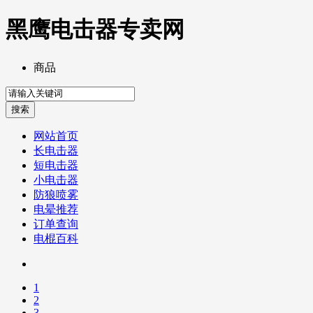
黑鹰电击器专卖网
商品
网站首页
长电击器
短电击器
小电击器
防狼喷雾
电晕推荐
订单查询
电棍百科
1
2
3