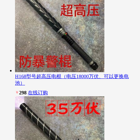
H168型号超高压电棍（电压18000万伏、可以更换电
池）
￥
298
在线订购