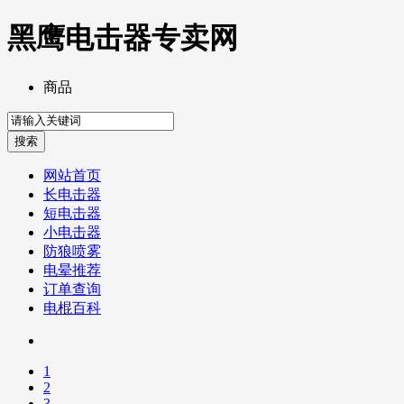
黑鹰电击器专卖网
商品
网站首页
长电击器
短电击器
小电击器
防狼喷雾
电晕推荐
订单查询
电棍百科
1
2
3