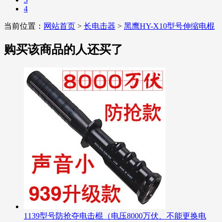
4
当前位置：
网站首页
>
长电击器
>
黑鹰HY-X10型号伸缩电棍
购买该商品的人还买了
1139型号防抢夺电击棍（电压8000万伏、不能更换电