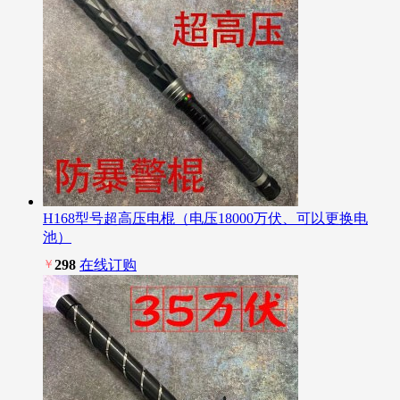
H168型号超高压电棍（电压18000万伏、可以更换电
池）
￥
298
在线订购