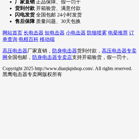
厂家直销
正品保障、假一罚十
货到付款
开箱验货、满意付款
闪电发货
全国包邮 24小时发货
售后保障
质量问题、30天包换
网站首页
长电击器
短电击器
小电击器
防狼喷雾
电晕推荐
订
单查询
电棍百科
移动端
高压电击器
厂家直销，
防身电击器
货到付款，
高压电击器专卖
网
全国包邮，
防身电击器专卖店
支持开箱验货，假一罚十。
Copyright 2025 http://www.dianjiqishop.com/. All rights reserved.
黑鹰电击器专卖网版权所有