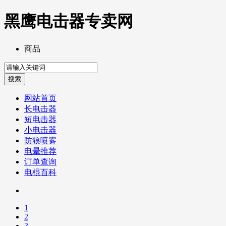
黑鹰电击器专卖网
商品
网站首页
长电击器
短电击器
小电击器
防狼喷雾
电晕推荐
订单查询
电棍百科
1
2
3