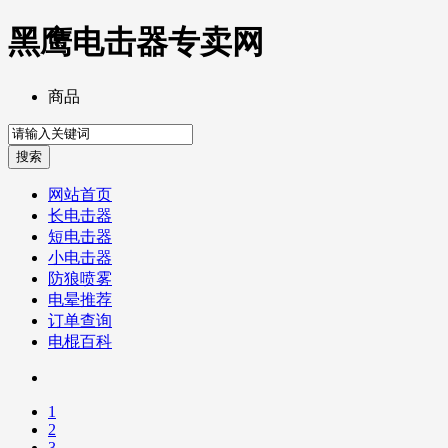
黑鹰电击器专卖网
商品
网站首页
长电击器
短电击器
小电击器
防狼喷雾
电晕推荐
订单查询
电棍百科
1
2
3