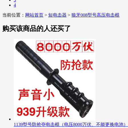
4
当前位置：
网站首页
>
短电击器
>
狼牙008型号高压电击棍
购买该商品的人还买了
1139型号防抢夺电击棍（电压8000万伏、不能更换电池）