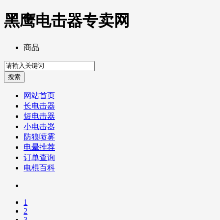
黑鹰电击器专卖网
商品
网站首页
长电击器
短电击器
小电击器
防狼喷雾
电晕推荐
订单查询
电棍百科
1
2
3