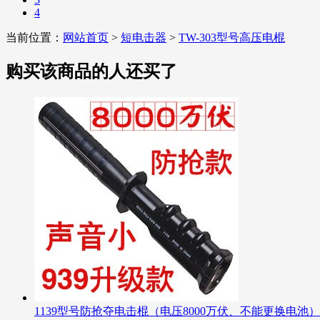
4
当前位置：
网站首页
>
短电击器
>
TW-303型号高压电棍
购买该商品的人还买了
1139型号防抢夺电击棍（电压8000万伏、不能更换电池）